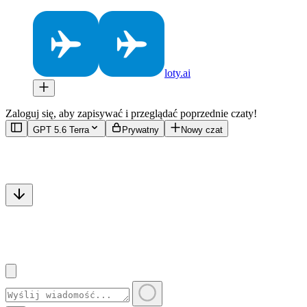
loty.ai
Zaloguj się, aby zapisywać i przeglądać poprzednie czaty!
GPT 5.6 Terra
Prywatny
Nowy czat
Cześć! Jestem Twoim osobistym concierge'em lotniczym z loty.ai. Pow
rekomendacją.